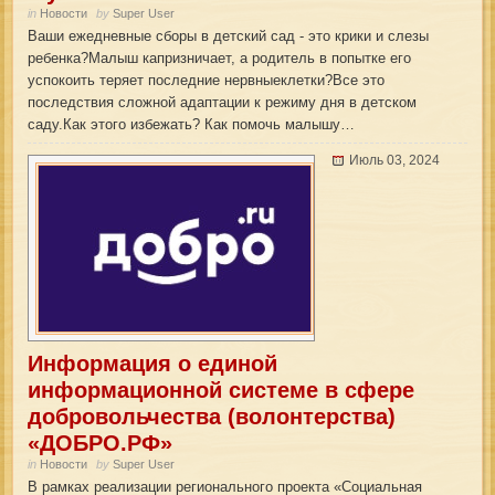
in
Новости
by
Super User
Ваши ежедневные сборы в детский сад - это крики и слезы
ребенка?Малыш капризничает, а родитель в попытке его
успокоить теряет последние нервныеклетки?Все это
последствия сложной адаптации к режиму дня в детском
саду.Как этого избежать? Как помочь малышу…
Июль 03, 2024
Информация о единой
информационной системе в сфере
добровольчества (волонтерства)
«ДОБРО.РФ»
in
Новости
by
Super User
В рамках реализации регионального проекта «Социальная