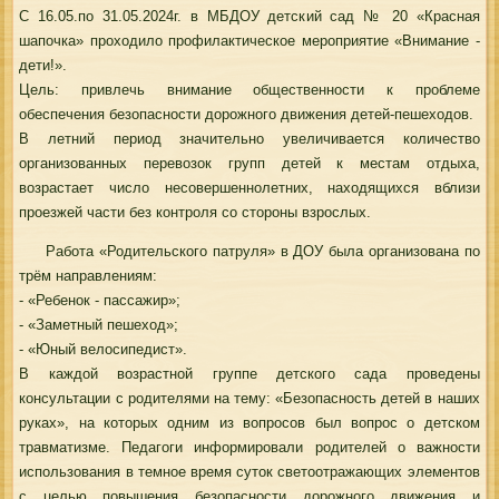
С 16.05.по 31.05.2024г. в МБДОУ детский сад № 20 «Красная
шапочка» проходило профилактическое мероприятие «Внимание -
дети!».
Цель: привлечь внимание общественности к проблеме
обеспечения безопасности дорожного движения детей-пешеходов.
В летний период значительно увеличивается количество
организованных перевозок групп детей к местам отдыха,
возрастает число несовершеннолетних, находящихся вблизи
проезжей части без контроля со стороны взрослых.
Работа «Родительского патруля» в ДОУ была организована по
трём направлениям:
- «Ребенок - пассажир»;
- «Заметный пешеход»;
- «Юный велосипедист».
В каждой возрастной группе детского сада проведены
консультации с родителями на тему: «Безопасность детей в наших
руках», на которых одним из вопросов был вопрос о детском
травматизме. Педагоги информировали родителей о важности
использования в темное время суток светоотражающих элементов
с целью повышения безопасности дорожного движения и